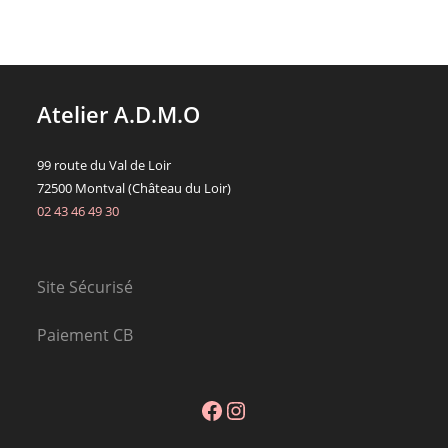
peuvent
être
choisies
sur
la
page
du
Atelier A.D.M.O
produit
99 route du Val de Loir
72500 Montval (Château du Loir)
02 43 46 49 30
Site Sécurisé
Paiement CB
Facebook
Instagram