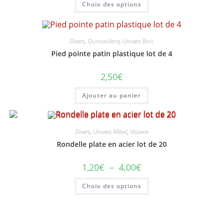
Choix des options
2,00€
produit
à
a
6,50€
plusieurs
variations.
Les
options
Divers
,
Quincaillerie
,
Univers Bois
peuvent
Pied pointe patin plastique lot de 4
être
choisies
sur
2,50
€
la
page
du
Ajouter au panier
produit
Divers
,
Univers Métal
,
Visserie
Rondelle plate en acier lot de 20
Plage
1,20
€
–
4,00
€
de
prix :
Ce
Choix des options
1,20€
produit
à
a
4,00€
plusieurs
variations.
Les
options