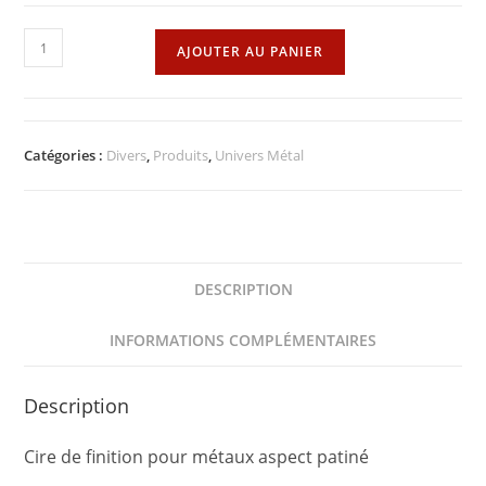
quantité
AJOUTER AU PANIER
de
Cire
crème
ferronnerie
Catégories :
Divers
,
Produits
,
Univers Métal
fonte
LIBERON
DESCRIPTION
INFORMATIONS COMPLÉMENTAIRES
Description
Cire de finition pour métaux aspect patiné