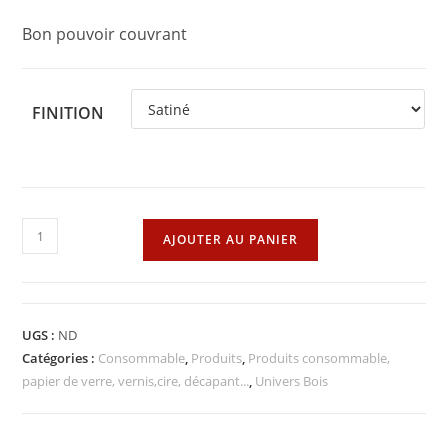
Bon pouvoir couvrant
FINITION
quantité
AJOUTER AU PANIER
de
Vernis
Aerosol
Bois
UGS :
ND
Metal
Catégories :
Consommable
,
Produits
,
Produits consommable,
papier de verre, vernis,cire, décapant...
,
Univers Bois