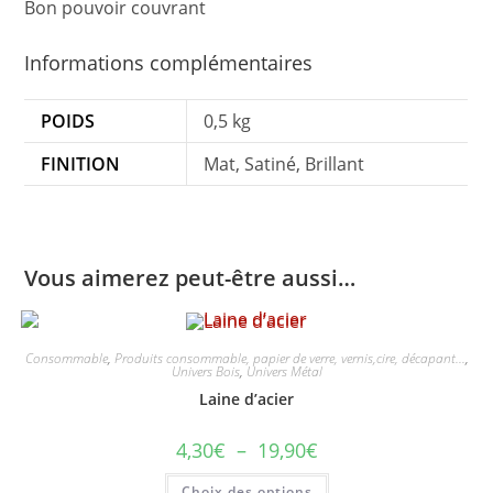
Bon pouvoir couvrant
Informations complémentaires
POIDS
0,5 kg
FINITION
Mat, Satiné, Brillant
Vous aimerez peut-être aussi…
Consommable
,
Produits consommable, papier de verre, vernis,cire, décapant...
,
Univers Bois
,
Univers Métal
Laine d’acier
Plage
4,30
€
–
19,90
€
de
prix :
Ce
Choix des options
4,30€