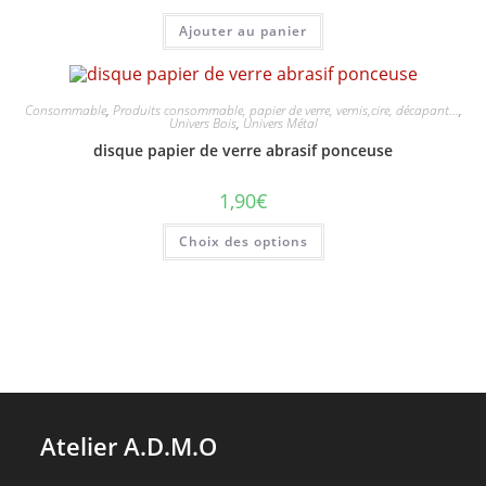
Ajouter au panier
Consommable
,
Produits consommable, papier de verre, vernis,cire, décapant...
,
Univers Bois
,
Univers Métal
disque papier de verre abrasif ponceuse
1,90
€
Ce
Choix des options
produit
a
plusieurs
variations.
Les
options
peuvent
être
choisies
sur
la
page
du
Atelier A.D.M.O
produit