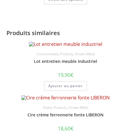
produit
à
a
19,90€
plusieurs
variations.
Les
options
peuvent
être
Produits similaires
choisies
sur
la
page
du
produit
Consommable
,
Produits
,
Univers Métal
Lot entretien meuble industriel
19,90
€
Ajouter au panier
Divers
,
Produits
,
Univers Métal
Cire crème ferronnerie fonte LIBERON
18,60
€