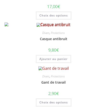
17,00
€
Ce
Choix des options
produit
a
plusieurs
variations.
Les
options
Divers
,
Protections
peuvent
Casque antibruit
être
choisies
sur
9,80
€
la
page
du
Ajouter au panier
produit
Divers
,
Protections
Gant de travail
2,90
€
Ce
Choix des options
produit
a