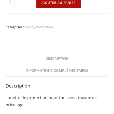
quantité
AJOUTER AU PANIER
de
Lunette
de
protection
Catégories :
Divers
,
Protections
DESCRIPTION
INFORMATIONS COMPLÉMENTAIRES
Description
Lunette de protection pour tous vos travaux de
bricolage