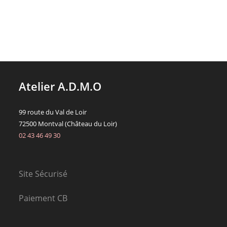
plusieurs
variations.
Les
options
peuvent
être
choisies
sur
la
page
du
Atelier A.D.M.O
produit
99 route du Val de Loir
72500 Montval (Château du Loir)
02 43 46 49 30
Site Sécurisé
Paiement CB