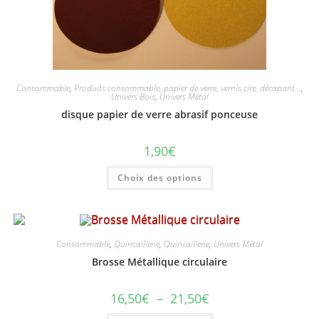
Consommable
,
Produits consommable, papier de verre, vernis,cire, décapant...
,
Univers Bois
,
Univers Métal
disque papier de verre abrasif ponceuse
1,90
€
Ce
Choix des options
produit
a
plusieurs
variations.
Les
options
peuvent
Consommable
,
Quincaillerie
,
Quincaillerie
,
Univers Métal
être
choisies
Brosse Métallique circulaire
sur
la
page
Plage
16,50
€
–
21,50
€
du
de
produit
prix :
Ce