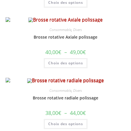
Choix des options
16,50€
produit
à
a
21,50€
plusieurs
variations.
Les
options
peuvent
Consommable
,
Divers
être
choisies
Brosse rotative Axiale polissage
sur
la
page
Plage
40,00
€
–
49,00
€
du
de
produit
prix :
Ce
Choix des options
40,00€
produit
à
a
49,00€
plusieurs
variations.
Les
options
peuvent
Consommable
,
Divers
être
choisies
Brosse rotative radiale polissage
sur
la
page
Plage
38,00
€
–
44,00
€
du
de
produit
prix :
Ce
Choix des options
38,00€
produit
à
a