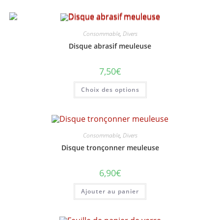
44,00€
plusieurs
variations.
Les
options
peuvent
Consommable
,
Divers
être
choisies
Disque abrasif meuleuse
sur
la
page
7,50
€
du
produit
Ce
Choix des options
produit
a
plusieurs
variations.
Les
options
peuvent
Consommable
,
Divers
être
choisies
Disque tronçonner meuleuse
sur
la
page
6,90
€
du
produit
Ajouter au panier