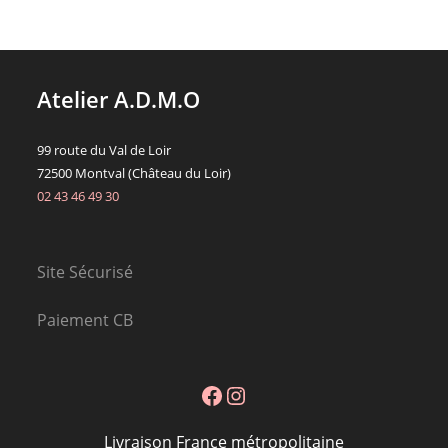
être
choisies
sur
la
page
du
Atelier A.D.M.O
produit
99 route du Val de Loir
72500 Montval (Château du Loir)
02 43 46 49 30
Site Sécurisé
Paiement CB
Facebook
Instagram
Livraison France métropolitaine