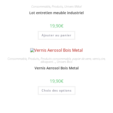
options
peuvent
Consommable
,
Produits
,
Univers Métal
être
choisies
Lot entretien meuble industriel
sur
la
page
19,90
€
du
produit
Ajouter au panier
Consommable
,
Produits
,
Produits consommable, papier de verre, vernis,cire,
décapant...
,
Univers Bois
Vernis Aerosol Bois Metal
19,90
€
Ce
Choix des options
produit
a
plusieurs
variations.
Les
options
peuvent