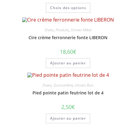
prix :
Ce
Choix des options
2,00€
produit
à
a
6,50€
plusieurs
variations.
Les
options
Divers
,
Produits
,
Univers Métal
peuvent
Cire crème ferronnerie fonte LIBERON
être
choisies
sur
18,60
€
la
page
du
Ajouter au panier
produit
Divers
,
Quincaillerie
,
Univers Bois
Pied pointe patin feutrine lot de 4
2,50
€
Ajouter au panier