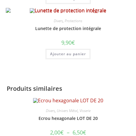
a
plusieurs
variations.
Les
options
Divers
,
Protections
peuvent
Lunette de protection intégrale
être
choisies
sur
9,90
€
la
page
du
Ajouter au panier
produit
Produits similaires
Divers
,
Univers Métal
,
Visserie
Ecrou hexagonale LOT DE 20
Plage
2,00
€
–
6,50
€
de