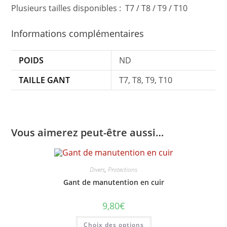
Plusieurs tailles disponibles : T7 / T8 / T9 / T10
Informations complémentaires
POIDS
ND
TAILLE GANT
T7, T8, T9, T10
Vous aimerez peut-être aussi…
Divers
,
Protections
Gant de manutention en cuir
9,80
€
Ce
Choix des options
produit