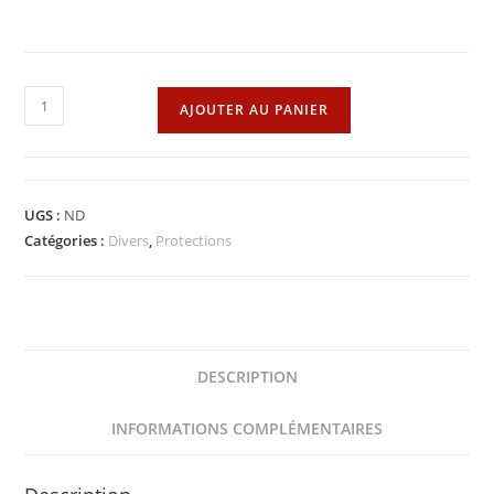
quantité
AJOUTER AU PANIER
de
Gant
de
travail
UGS :
ND
Catégories :
Divers
,
Protections
DESCRIPTION
INFORMATIONS COMPLÉMENTAIRES