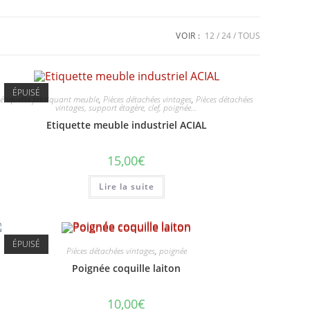
VOIR :
12
24
TOUS
ÉPUISÉ
étiquette fabriquant meuble
,
Pièces détachées vintages
,
Pièces détachées
vintages, support étagère, clef, poignée...
Etiquette meuble industriel ACIAL
15,00
€
Lire la suite
ÉPUISÉ
Pièces détachées vintages
,
poignée
Poignée coquille laiton
10,00
€