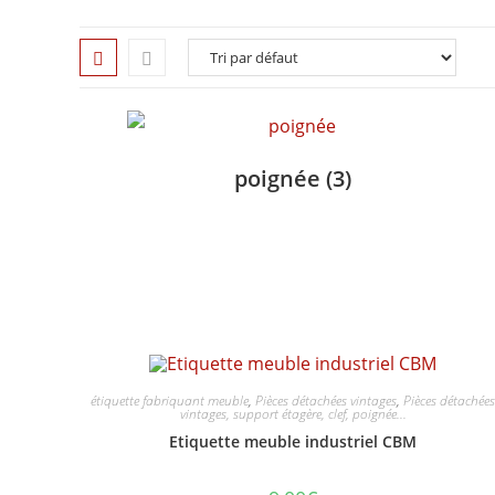
poignée
(3)
étiquette fabriquant meuble
,
Pièces détachées vintages
,
Pièces détachée
vintages, support étagère, clef, poignée...
Etiquette meuble industriel CBM