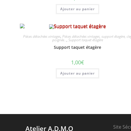
Ajouter au panier
Pièces détachées vintages
,
Pièces détachées vintages, support étagère, clef
poignée...
,
Support taquet étagère
Support taquet étagère
1,00
€
Ajouter au panier
Site Séc
Atelier A.D.M.O