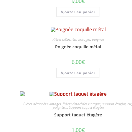
9,00
€
Ajouter au panier
Pièces détachées vintages
,
poignée
Poignée coquille métal
6,00
€
Ajouter au panier
Pièces détachées vintages
,
Pièces détachées vintages, support étagère, clef
poignée...
,
Support taquet étagère
Support taquet étagère
1,00
€