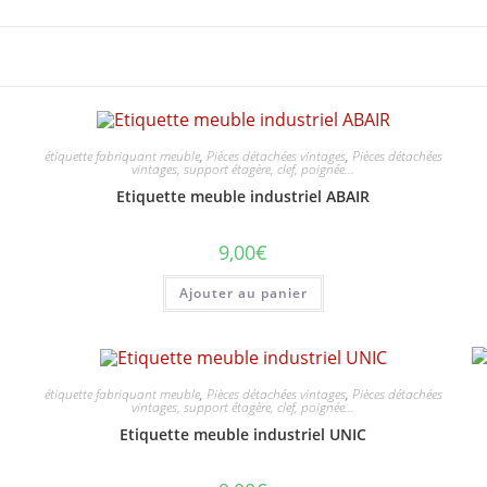
étiquette fabriquant meuble
,
Pièces détachées vintages
,
Pièces détachées
vintages, support étagère, clef, poignée...
Etiquette meuble industriel ABAIR
9,00
€
Ajouter au panier
s
étiquette fabriquant meuble
,
Pièces détachées vintages
,
Pièces détachées
vintages, support étagère, clef, poignée...
Etiquette meuble industriel UNIC