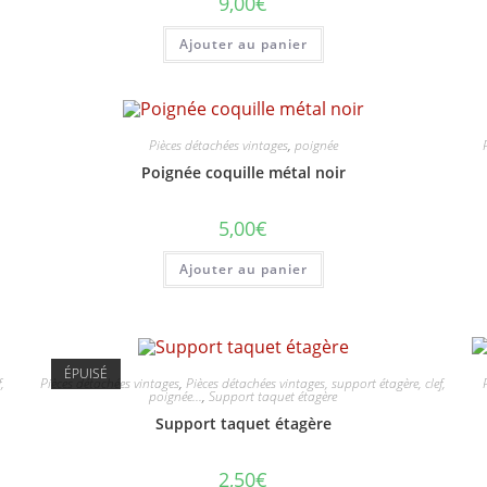
9,00
€
Ajouter au panier
Pièces détachées vintages
,
poignée
Poignée coquille métal noir
5,00
€
Ajouter au panier
ÉPUISÉ
,
Pièces détachées vintages
,
Pièces détachées vintages, support étagère, clef,
poignée...
,
Support taquet étagère
Support taquet étagère
2,50
€