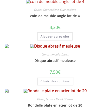
page
du
produit
Divers
,
Quincaillerie
,
Quincaillerie
coin de meuble angle lot de 4
4,30
€
Ajouter au panier
Consommable
,
Divers
Disque abrasif meuleuse
7,50
€
Ce
Choix des options
produit
a
plusieurs
variations.
Les
options
Divers
,
Univers Métal
,
Visserie
peuvent
Rondelle plate en acier lot de 20
être
choisies