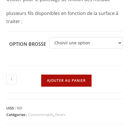
plusieurs fils disponibles en fonction de la surface à
traiter :
OPTION BROSSE
quantité
AJOUTER AU PANIER
de
Brosse
rotative
Axiale
UGS :
ND
polissage
Catégories :
Consommable
,
Divers