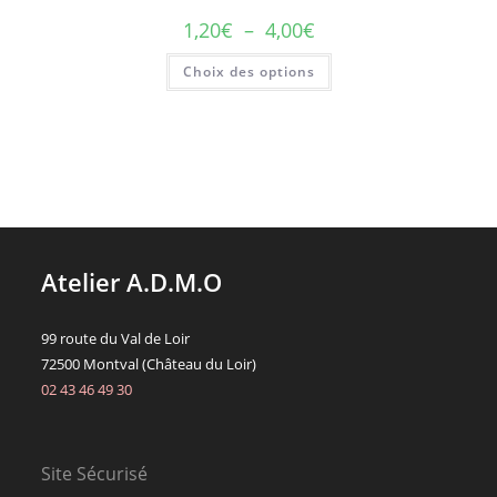
sur
Plage
1,20
€
–
4,00
€
la
de
page
prix :
du
Ce
Choix des options
1,20€
produit
produit
à
a
4,00€
plusieurs
variations.
Les
options
peuvent
être
choisies
sur
la
page
du
Atelier A.D.M.O
produit
99 route du Val de Loir
72500 Montval (Château du Loir)
02 43 46 49 30
Site Sécurisé