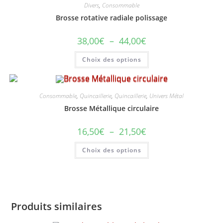
Divers
,
Consommable
Brosse rotative radiale polissage
Plage
38,00
€
–
44,00
€
de
prix :
Ce
Choix des options
38,00€
produit
à
a
44,00€
plusieurs
variations.
Les
options
Consommable
,
Quincaillerie
,
Quincaillerie
,
Univers Métal
peuvent
Brosse Métallique circulaire
être
choisies
sur
Plage
16,50
€
–
21,50
€
la
de
page
prix :
du
Ce
Choix des options
16,50€
produit
produit
à
a
21,50€
plusieurs
variations.
Les
options
peuvent
être
Produits similaires
choisies
sur
la