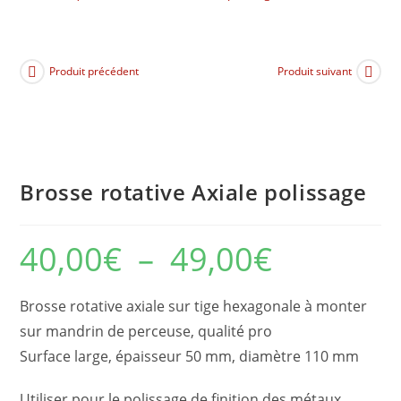
Produit précédent
Produit suivant
Brosse rotative Axiale polissage
40,00
€
–
49,00
€
Plage
de
prix :
40,00€
à
Brosse rotative axiale sur tige hexagonale à monter
49,00€
sur mandrin de perceuse, qualité pro
Surface large, épaisseur 50 mm, diamètre 110 mm
Utiliser pour le polissage de finition des métaux