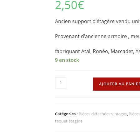
2,50
€
Ancien support d’étagère vendu uni
Provenant d’ancienne armoire , m
fabriquant Atal, Ronéo, Marcadet, Y
9 en stock
quantité
AJOUTER AU PANIE
de
Support
taquet
étagère
Catégories :
Pièces détachées vintages
,
Pièces
taquet étagère