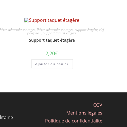
Pièces détachées vintages
,
Pièces détachées vintages, support étagère, clef,
poignée...
,
Support taquet étagère
Support taquet étagère
2,20
€
Ajouter au panier
CGV
Mentions légales
itaine
Politique de confidentialité