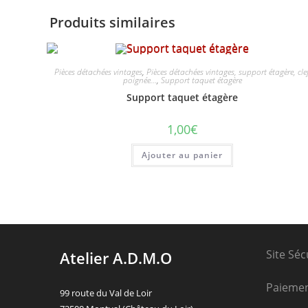
Produits similaires
Pièces détachées vintages
,
Pièces détachées vintages, support étagère, clef
poignée...
,
Support taquet étagère
Support taquet étagère
1,00
€
Ajouter au panier
Site Séc
Atelier A.D.M.O
Paieme
99 route du Val de Loir