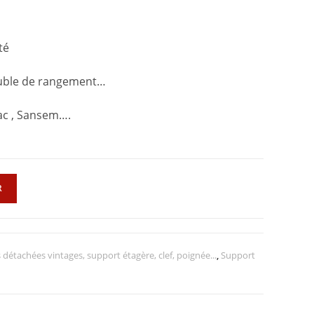
té
euble de rangement…
ac , Sansem….
R
 détachées vintages, support étagère, clef, poignée...
,
Support