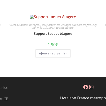
,
Pièces détachées vintages
,
Pièces détachées vintages, support étagère, clef,
poignée...
,
Support taquet étagère
Support taquet étagère
1,90
€
Ajouter au panier
Facebook
Instagram
urisé
Livraison France métropol
nt CB