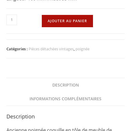
quantité
AJOUTER AU PANIER
de
Poignée
coquille
métal
Catégories :
Pièces détachées vintages
,
poignée
DESCRIPTION
INFORMATIONS COMPLÉMENTAIRES
Description
Ancienne poignée coquille en tôle de meuble de