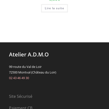
Lire la suite
Atelier A.D.M.O
99 route du Val de Loir
72500 Montval (Château du Loir)
02 43 46 49 30
Site Sécurisé
Paiement CB