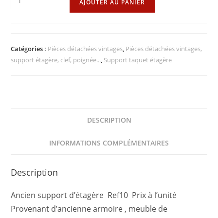
AJOUTER AU PANIER
de
Support
taquet
étagère
Catégories :
Pièces détachées vintages
,
Pièces détachées vintages,
support étagère, clef, poignée...
,
Support taquet étagère
DESCRIPTION
INFORMATIONS COMPLÉMENTAIRES
Description
Ancien support d’étagère Ref10 Prix à l’unité
Provenant d’ancienne armoire , meuble de