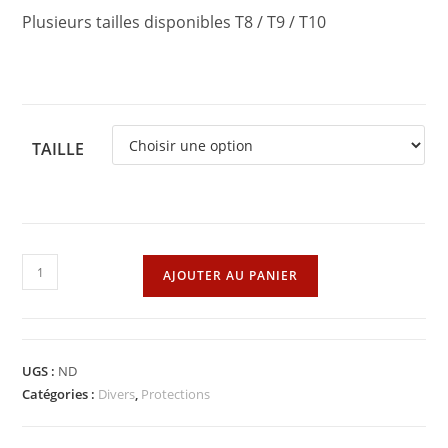
Plusieurs tailles disponibles T8 / T9 / T10
TAILLE
quantité
AJOUTER AU PANIER
de
Gant
de
manutention
UGS :
ND
en
Catégories :
Divers
,
Protections
cuir