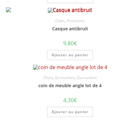
à
a
6,50€
plusieurs
variations.
Les
options
Divers
,
Protections
peuvent
Casque antibruit
être
choisies
sur
9,80
€
la
page
du
Ajouter au panier
produit
Divers
,
Quincaillerie
,
Quincaillerie
coin de meuble angle lot de 4
4,30
€
Ajouter au panier