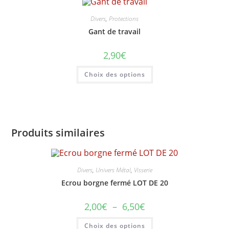
Divers
,
Protections
Gant de travail
2,90
€
Ce
Choix des options
produit
a
plusieurs
variations.
Les
options
peuvent
être
Produits similaires
choisies
sur
la
page
du
produit
Divers
,
Univers Métal
,
Visserie
Ecrou borgne fermé LOT DE 20
Plage
2,00
€
–
6,50
€
de
prix :
Ce
Choix des options
2,00€
produit