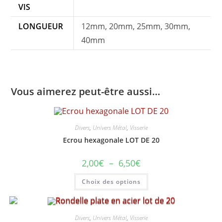
VIS
LONGUEUR
12mm, 20mm, 25mm, 30mm,
40mm
Vous aimerez peut-être aussi…
Divers
,
Univers Métal
,
Visserie
Ecrou hexagonale LOT DE 20
Plage
2,00
€
–
6,50
€
de
prix :
Ce
Choix des options
2,00€
produit
à
a
6,50€
plusieurs
variations.
Les
options
Divers
,
Univers Métal
,
Visserie