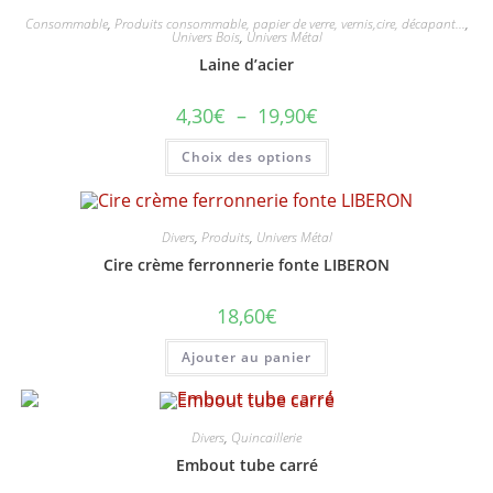
du
produit
Consommable
,
Produits consommable, papier de verre, vernis,cire, décapant...
,
Univers Bois
,
Univers Métal
Laine d’acier
Plage
4,30
€
–
19,90
€
de
prix :
Ce
Choix des options
4,30€
produit
à
a
19,90€
plusieurs
variations.
Les
options
Divers
,
Produits
,
Univers Métal
peuvent
Cire crème ferronnerie fonte LIBERON
être
choisies
sur
18,60
€
la
page
du
Ajouter au panier
produit
Divers
,
Quincaillerie
Embout tube carré