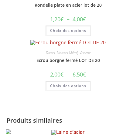
peuvent
Rondelle plate en acier lot de 20
être
choisies
sur
Plage
1,20
€
–
4,00
€
la
de
page
prix :
du
Ce
Choix des options
1,20€
produit
produit
à
a
4,00€
plusieurs
variations.
Les
options
Divers
,
Univers Métal
,
Visserie
peuvent
Ecrou borgne fermé LOT DE 20
être
choisies
sur
Plage
2,00
€
–
6,50
€
la
de
page
prix :
du
Ce
Choix des options
2,00€
produit
produit
à
a
6,50€
plusieurs
variations.
Les
options
peuvent
être
Produits similaires
choisies
sur
la
page