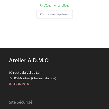
Plage
0,75
€
–
3,00
€
de
prix :
Ce
Choix des options
0,75€
produit
à
a
3,00€
plusieurs
variations.
Les
options
peuvent
être
choisies
sur
la
page
du
Atelier A.D.M.O
produit
99 route du Val de Loir
72500 Montval (Château du Loir)
02 43 46 49 30
Site Sécurisé