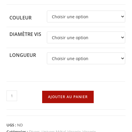
COULEUR
DIAMÈTRE VIS
LONGUEUR
quantité
AJOUTER AU PANIER
de
Boulon
tête
hexagonale
UGS :
ND
LOT
Catégories :
Divers
,
Univers Métal
,
Visserie
,
Visserie