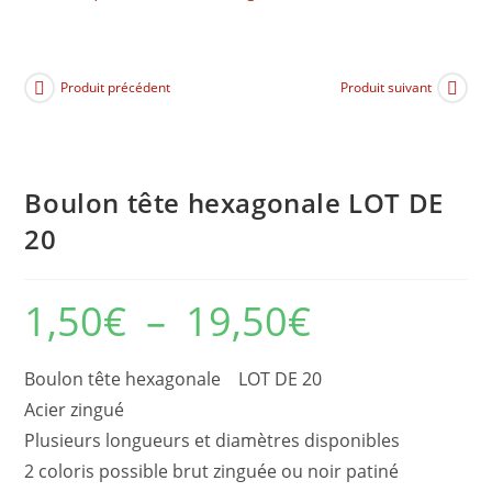
Produit précédent
Produit suivant
Boulon tête hexagonale LOT DE
20
1,50
€
–
19,50
€
Plage
de
prix :
1,50€
à
Boulon tête hexagonale LOT DE 20
19,50€
Acier zingué
Plusieurs longueurs et diamètres disponibles
2 coloris possible brut zinguée ou noir patiné