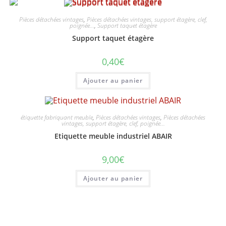
Pièces détachées vintages
,
Pièces détachées vintages, support étagère, clef,
poignée...
,
Support taquet étagère
Support taquet étagère
0,40
€
Ajouter au panier
étiquette fabriquant meuble
,
Pièces détachées vintages
,
Pièces détachées
vintages, support étagère, clef, poignée...
Etiquette meuble industriel ABAIR
9,00
€
Ajouter au panier