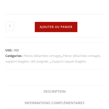
quantité
AJOUTER AU PANIER
de
Support
taquet
étagère
UGS :
ND
universel
Catégories :
Pièces détachées vintages
,
Pièces détachées vintages,
support étagère, clef, poignée...
,
Support taquet étagère
DESCRIPTION
INFORMATIONS COMPLÉMENTAIRES