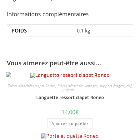
Informations complémentaires
POIDS
0,1 kg
Vous aimerez peut-être aussi…
Piéces détachées clapet Roneo
,
Pièces détachées vintages, support étagère, clef,
poignée...
Languette ressort clapet Roneo
14,00
€
Ajouter au panier