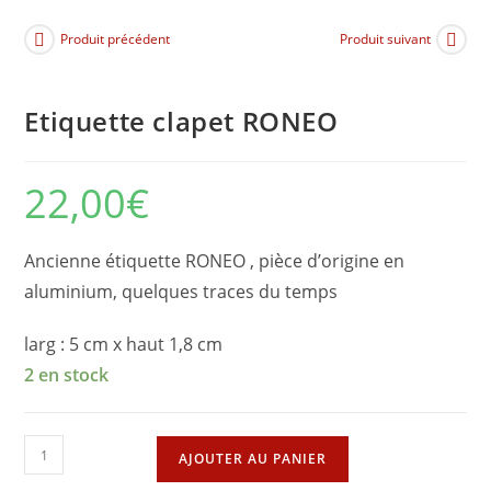
Produit précédent
Produit suivant
Etiquette clapet RONEO
22,00
€
Ancienne étiquette RONEO , pièce d’origine en
aluminium, quelques traces du temps
larg : 5 cm x haut 1,8 cm
2 en stock
quantité
AJOUTER AU PANIER
de