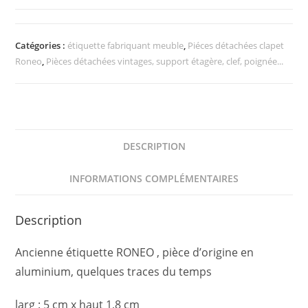
Etiquette
clapet
RONEO
Catégories :
étiquette fabriquant meuble
,
Piéces détachées clapet
Roneo
,
Pièces détachées vintages, support étagère, clef, poignée...
DESCRIPTION
INFORMATIONS COMPLÉMENTAIRES
Description
Ancienne étiquette RONEO , pièce d’origine en
aluminium, quelques traces du temps
larg : 5 cm x haut 1,8 cm