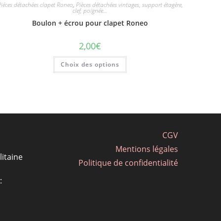
iéces détachées clapet Roneo
,
Pièces détachées vintages, support étagère,
clef, poignée...
Boulon + écrou pour clapet Roneo
2,00
€
Ce
Choix des options
produit
a
plusieurs
variations.
Les
options
peuvent
être
choisies
sur
CGV
la
page
Mentions légales
du
produit
itaine
Politique de confidentialité
: