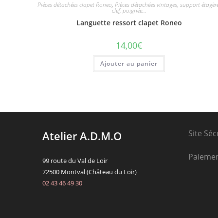
Piéces détachées clapet Roneo
,
Pièces détachées vintages, support étagèr
clef, poignée...
Languette ressort clapet Roneo
14,00
€
Ajouter au panier
Site Séc
Atelier A.D.M.O
Paieme
99 route du Val de Loir
72500 Montval (Château du Loir)
02 43 46 49 30