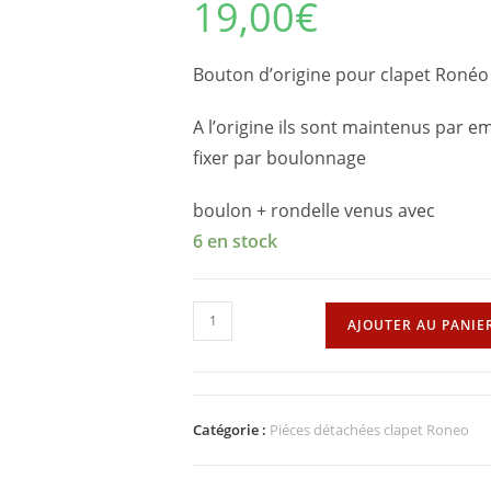
19,00
€
Bouton d’origine pour clapet Ronéo
A l’origine ils sont maintenus par e
fixer par boulonnage
boulon + rondelle venus avec
6 en stock
quantité
AJOUTER AU PANIE
de
Bouton
clapet
Roneo
Catégorie :
Piéces détachées clapet Roneo