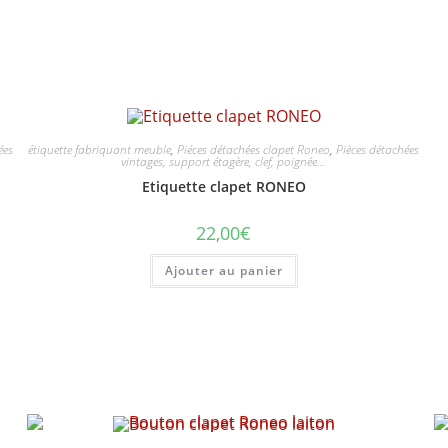
ées
étiquette fabriquant meuble
,
Piéces détachées clapet Roneo
,
Pièces détachées
vintages, support étagère, clef, poignée...
Etiquette clapet RONEO
22,00
€
Ajouter au panier