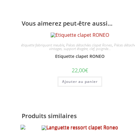
Vous aimerez peut-être aussi…
étiquette fabriquant meuble
,
Piéces détachées clapet Roneo
,
Pièces détach
vintages, support étagère, clef, poignée...
Etiquette clapet RONEO
22,00
€
Ajouter au panier
Produits similaires