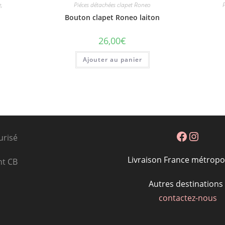
e,
Piéces détachées clapet Roneo
P
Bouton clapet Roneo laiton
26,00
€
Ajouter au panier
Facebook
Instagram
urisé
Livraison France métropol
nt CB
Autres destinations 
contactez-nous