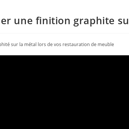
ser une finition graphite s
raphité sur la métal lors de vos restauration de meuble