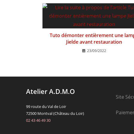
Tuto démonter entièrement une lam
Jielde avant restauration
23/09/2022
Atelier A.D.M.O
Site Séc
99 route du Val de Loir
Paieme
72500 Montval (Château du Loir)
02 43 46 49 30