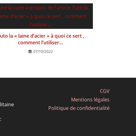
uto la « laine d’acier » à quoi ce sert ,
comment l’utiliser…
07/10/2022
CGV
Mentions légales
itaine
Politique de confidentialité
: