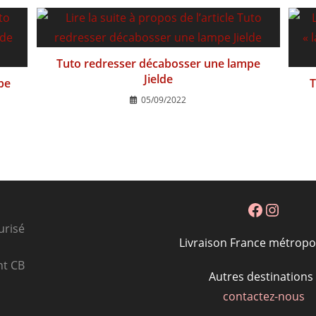
Tuto redresser décabosser une lampe
Jielde
pe
T
05/09/2022
Facebook
Instagram
urisé
Livraison France métropol
nt CB
Autres destinations 
contactez-nous