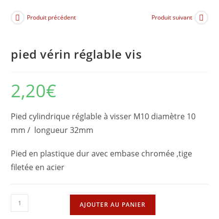
Produit précédent
Produit suivant
pied vérin réglable vis
2,20
€
Pied cylindrique réglable à visser M10 diamètre 10
mm / longueur 32mm
Pied en plastique dur avec embase chromée ,tige
filetée en acier
quantité
AJOUTER AU PANIER
de