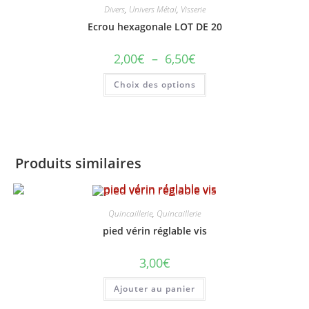
options
Divers
,
Univers Métal
,
Visserie
peuvent
Ecrou hexagonale LOT DE 20
être
choisies
sur
Plage
2,00
€
–
6,50
€
la
de
page
prix :
du
Ce
Choix des options
2,00€
produit
produit
à
a
6,50€
plusieurs
variations.
Les
options
peuvent
être
Produits similaires
choisies
sur
la
page
du
produit
Quincaillerie
,
Quincaillerie
pied vérin réglable vis
3,00
€
Ajouter au panier