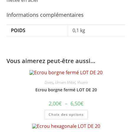
filetée en acier
Informations complémentaires
POIDS
0,1 kg
Vous aimerez peut-être aussi…
Divers
,
Univers Métal
,
Visserie
Ecrou borgne fermé LOT DE 20
Plage
2,00
€
–
6,50
€
de
prix :
Ce
Choix des options
2,00€
produit
à
a
6,50€
plusieurs
variations.
Les