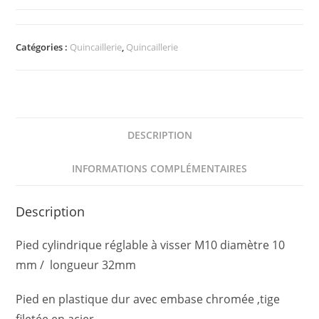
pied
vérin
réglable
Catégories :
Quincaillerie
,
Quincaillerie
vis
DESCRIPTION
INFORMATIONS COMPLÉMENTAIRES
Description
Pied cylindrique réglable à visser M10 diamètre 10
mm / longueur 32mm
Pied en plastique dur avec embase chromée ,tige